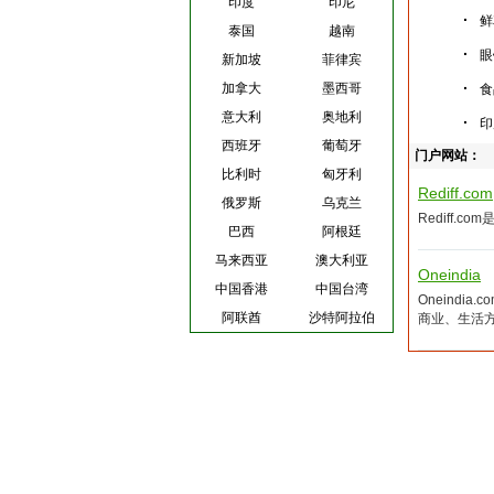
印度
印尼
·
鲜
泰国
越南
·
眼
新加坡
菲律宾
·
加拿大
墨西哥
食
意大利
奥地利
·
印
西班牙
葡萄牙
门户网站：
比利时
匈牙利
Rediff.com
俄罗斯
乌克兰
Rediff
巴西
阿根廷
马来西亚
澳大利亚
Oneindia
中国香港
中国台湾
Oneind
阿联酋
沙特阿拉伯
商业、生活