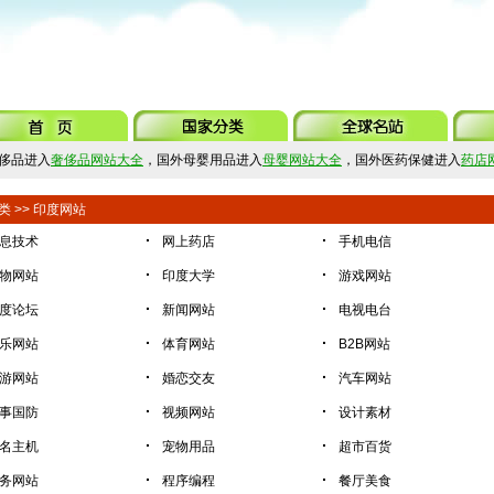
侈品进入
奢侈品网站大全
，国外母婴用品进入
母婴网站大全
，国外医药保健进入
药店
类
>>
印度网站
·
·
息技术
网上药店
手机电信
·
·
物网站
印度大学
游戏网站
·
·
度论坛
新闻网站
电视电台
·
·
乐网站
体育网站
B2B网站
·
·
游网站
婚恋交友
汽车网站
·
·
事国防
视频网站
设计素材
·
·
名主机
宠物用品
超市百货
·
·
务网站
程序编程
餐厅美食