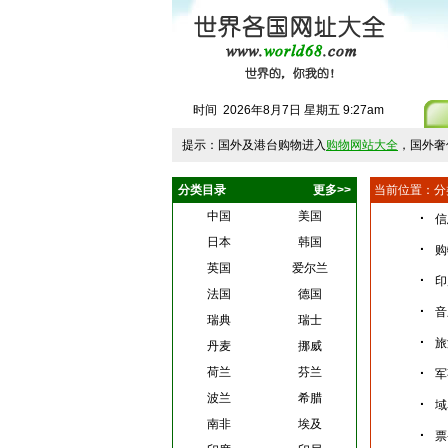
时间
2026
年
8
月
7
日
星期五
9
:
27
am
提示：国外及港台购物进入
购物网站大全
，国外奢
分类目录
更多>>
当前位置：
分
中国
美国
·
信
日本
韩国
·
购
英国
爱尔兰
·
印
法国
德国
·
音
瑞典
瑞士
·
旅
丹麦
挪威
荷兰
芬兰
·
军
波兰
希腊
·
域
南非
埃及
·
票