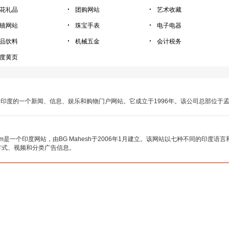
·
·
花礼品
团购网站
艺术收藏
·
·
镜网站
珠宝手表
电子电器
·
·
品饮料
机械五金
会计税务
度黄页
.com是印度的一个新闻、信息、娱乐和购物门户网站。它成立于1996年。该公司总部
ia.com是一个印度网站，由BG Mahesh于2006年1月建立。该网站以七种不同的
方式、视频和分类广告信息。