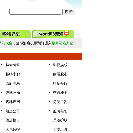
网站大全
，全球酒店机票预订进入
旅游网站大全
·
·
搜索引擎
影视娱乐
·
·
招聘求职
财经股市
·
·
政府网站
印度银行
·
·
农林牧渔
交通地图
·
·
房地产网
分类广告
·
·
航空公司
服装鞋包
·
·
酒店预订
美妆护肤
·
·
天气预报
母婴玩具