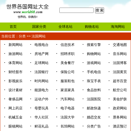
首页
国家分类
全球名站
购物名站
海淘网站
当前位置：
分类
>>
法国网站
·
·
·
·
·
新闻网站
电视电台
信息技术
搜索引擎
交通地图
·
·
·
·
·
旅游网站
房地产网
招聘求职
购物网站
音乐网站
·
·
·
·
·
体育网站
足球网站
美食餐厅
游戏网站
法国博客
·
·
·
·
·
财经股市
法国银行
保险公司
手机电信
法国黄页
·
·
·
·
·
影视娱乐
时尚网站
服装鞋包
珠宝手表
超市百货
·
·
·
·
·
设计素材
能源电力
家居家具
食品饮料
航空公司
·
·
·
·
·
奢侈品网
运动户外
汽车网站
法国医院
美妆护肤
·
·
·
·
·
网上药店
母婴玩具
电子电器
邮政快递
政府网站
·
·
·
·
·
机械五金
华人社区
法国大学
婚恋交友
票务网站
·
·
·
·
·
眼镜网站
鲜花礼品
B2B网站
分类广告
酒店预订