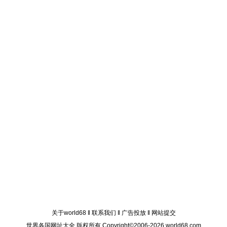
关于world68
‖
联系我们
‖
广告投放
‖
网站提交
世界各国网址大全 版权所有 Copyright©2006-2026 world68.com