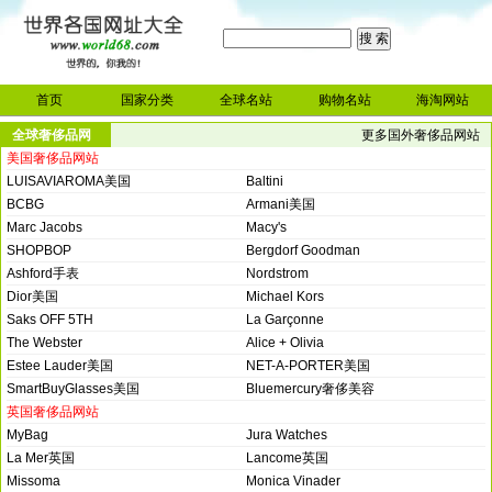
首页
国家分类
全球名站
购物名站
海淘网站
全球奢侈品网
更多国外奢侈品网站
美国奢侈品网站
站
LUISAVIAROMA美国
Baltini
BCBG
Armani美国
Marc Jacobs
Macy's
SHOPBOP
Bergdorf Goodman
Ashford手表
Nordstrom
Dior美国
Michael Kors
Saks OFF 5TH
La Garçonne
The Webster
Alice + Olivia
Estee Lauder美国
NET-A-PORTER美国
SmartBuyGlasses美国
Bluemercury奢侈美容
英国奢侈品网站
MyBag
Jura Watches
La Mer英国
Lancome英国
Missoma
Monica Vinader