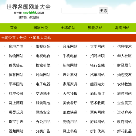
首页
国家分类
全球名站
购物名站
海淘网站
当前位置：
分类
>>
加拿大网站
·
·
·
·
·
房地产网
影视娱乐
音乐网站
大学网站
信息技术
·
·
·
·
·
购物网站
电视电台
手机电信
招聘求职
华人社区
·
·
·
·
·
移民签证
搜索引擎
新闻网站
银行金融
财经股市
·
·
·
·
·
体育网站
时尚网站
设计素材
汽车网站
婚恋交友
·
·
·
·
·
军事国防
电子电器
家居家具
能源电力
农林牧渔
·
·
·
·
·
航空公司
交通地图
天气预报
酒店预订
旅游网站
·
·
·
·
·
网上药店
服装鞋包
美食餐厅
艺术收藏
企业黄页
·
·
·
·
·
母婴玩具
网络安全
邮政快递
票务网站
运动户外
·
·
·
·
·
珠宝手表
办公用品
宠物用品
游戏网站
政府网站
·
·
·
·
·
视频网站
分类广告
网上书店
折扣优惠
鲜花礼品