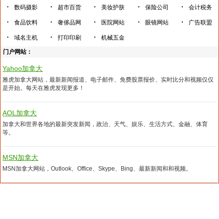
·
·
·
·
·
数码摄影
超市百货
美妆护肤
保险公司
会计税务
·
·
·
·
·
食品饮料
奢侈品网
医院网站
眼镜网站
广告联盟
·
·
·
域名主机
打印印刷
机械五金
门户网站：
Yahoo加拿大
雅虎加拿大网站，最新新闻报道、电子邮件、免费股票报价、实时比分和视频仅仅
是开始。每天在雅虎发现更多！
AOL加拿大
加拿大和世界各地的最新突发新闻，政治、天气、娱乐、生活方式、金融、体育
等。
MSN加拿大
MSN加拿大网站，Outlook、Office、Skype、Bing、最新新闻和和视频。