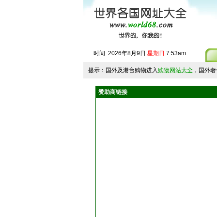
时间
2026
年
8
月
9
日
星期日
7
:
53
am
提示：国外及港台购物进入
购物网站大全
，国外奢
赞助商链接