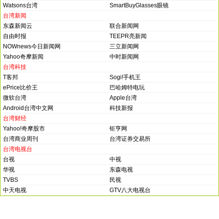
Watsons台湾
SmartBuyGlasses眼镜
台湾新闻
东森新闻云
联合新闻网
自由时报
TEEPR亮新闻
NOWnews今日新闻网
三立新闻网
Yahoo奇摩新闻
中时新闻网
台湾科技
T客邦
Sogi!手机王
ePrice比价王
巴哈姆特电玩
微软台湾
Apple台湾
Android台湾中文网
科技新报
台湾财经
Yahoo!奇摩股市
钜亨网
台湾商业周刊
台湾证券交易所
台湾电视台
台视
中视
华视
东森电视
TVBS
民视
中天电视
GTV八大电视台