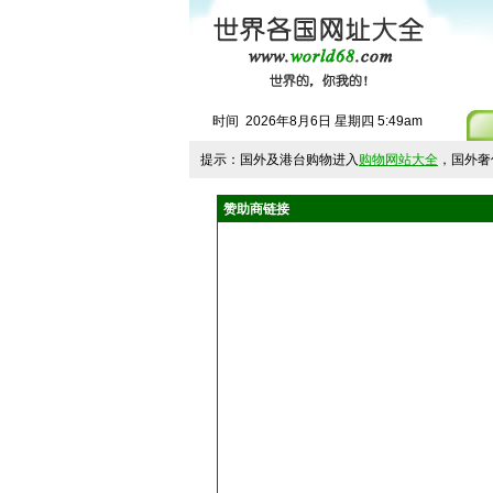
时间
2026
年
8
月
6
日
星期四
5
:
49
am
提示：国外及港台购物进入
购物网站大全
，国外奢
赞助商链接