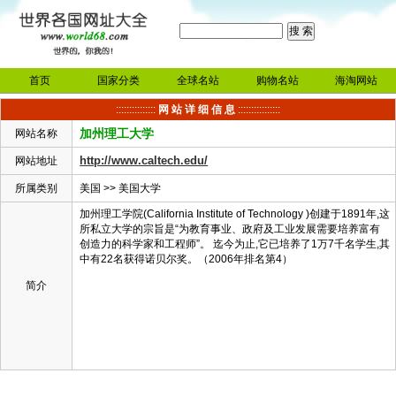
首页
国家分类
全球名站
购物名站
海淘网站
:::::::::::::::
网 站 详 细 信 息
::::::::::::::::
加州理工大学
网站名称
http://www.caltech.edu/
网站地址
所属类别
美国
>>
美国大学
加州理工学院(California Institute of Technology )创建于1891年,这
所私立大学的宗旨是“为教育事业、政府及工业发展需要培养富有
创造力的科学家和工程师”。 迄今为止,它已培养了1万7千名学生,其
中有22名获得诺贝尔奖。（2006年排名第4）
简介