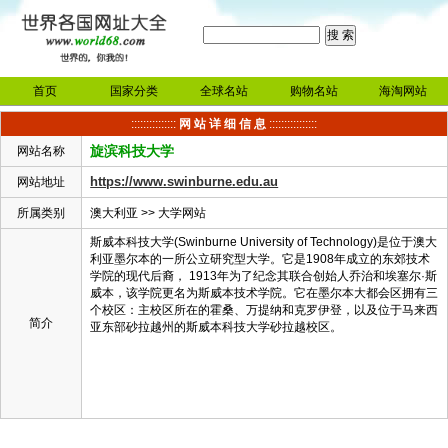
首页
国家分类
全球名站
购物名站
海淘网站
:::::::::::::::
网 站 详 细 信 息
::::::::::::::::
旋滨科技大学
网站名称
https://www.swinburne.edu.au
网站地址
所属类别
澳大利亚
>>
大学网站
斯威本科技大学(Swinburne University of Technology)是位于澳大
利亚墨尔本的一所公立研究型大学。它是1908年成立的东郊技术
学院的现代后裔， 1913年为了纪念其联合创始人乔治和埃塞尔·斯
威本，该学院更名为斯威本技术学院。它在墨尔本大都会区拥有三
个校区：主校区所在的霍桑、万提纳和克罗伊登，以及位于马来西
简介
亚东部砂拉越州的斯威本科技大学砂拉越校区。