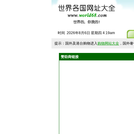
时间
2026
年
8
月
6
日
星期四
4
:
19
am
提示：国外及港台购物进入
购物网站大全
，国外奢
赞助商链接