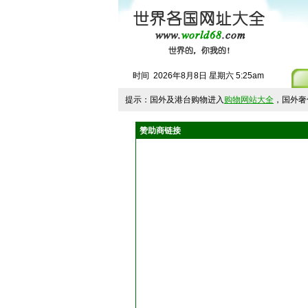
时间
2026
年
8
月
8
日
星期六
5
:
25
am
提示：国外及港台购物进入
购物网站大全
，国外奢
赞助商链接