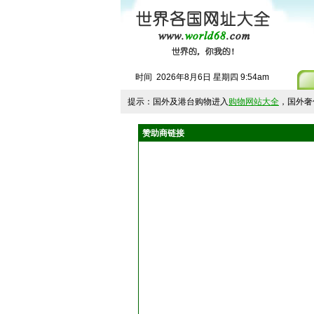
时间
2026
年
8
月
6
日
星期四
9
:
54
am
提示：国外及港台购物进入
购物网站大全
，国外奢
赞助商链接