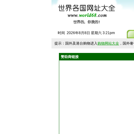
时间
2026
年
8
月
8
日
星期六
3
:
21
pm
提示：国外及港台购物进入
购物网站大全
，国外奢
赞助商链接