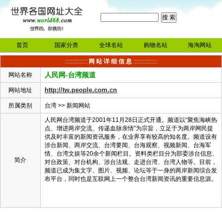
首页
国家分类
全球名站
购物名站
海淘网站
:::::::::::::::
网 站 详 细 信 息
::::::::::::::::
人民网-台湾频道
网站名称
http://tw.people.com.cn
网站地址
所属类别
台湾
>>
新闻网站
人民网台湾频道于2001年11月28日正式开通。频道以“聚焦海峡热
点、增进两岸交流、传递血脉亲情”为宗旨，立足于为两岸网民提
供及时丰富的新闻资讯服务，在业界享有较高的知名度。频道设有
涉台新闻、两岸交流、台湾要闻、台海观察、视频新闻、台海军
情、台湾文娱等20余个新闻栏目。资料类栏目分为部委涉台信息、
简介
对台政策、对台机构、涉台法规、走进台湾、台湾人物等。目前，
频道已成为集文字、图片、视频、论坛等于一身的两岸新闻综合发
布平台，同时也是互联网上一个整合台湾新闻资讯的重要信息源。