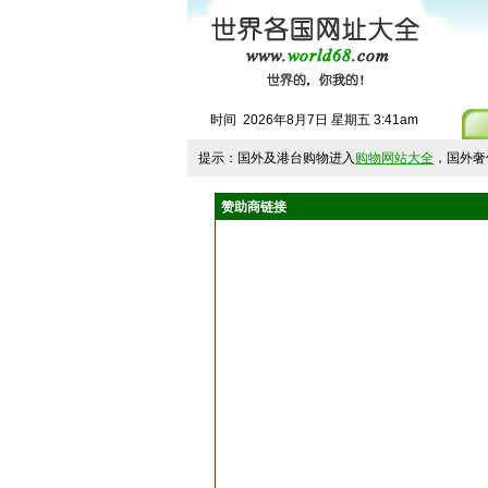
时间
2026
年
8
月
7
日
星期五
3
:
41
am
提示：国外及港台购物进入
购物网站大全
，国外奢
赞助商链接