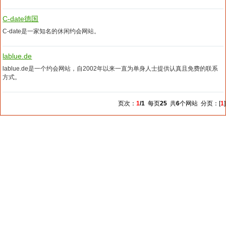
C-date德国
C-date是一家知名的休闲约会网站。
lablue.de
lablue.de是一个约会网站，自2002年以来一直为单身人士提供认真且免费的联系
方式。
页次：
1
/1
每页
25
共
6
个网站 分页：[
1
]