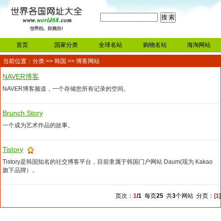
首页
国家分类
全球名站
购物名站
海淘网站
当前位置：
分类
>>
韩国
>> 博客网站
NAVER博客
NAVER博客频道，一个存储您所有记录的空间。
Brunch Story
一个成为艺术作品的故事。
Tistory
Tistory‌是韩国知名的社交博客平台，目前隶属于韩国门户网站 ‌Daum‌(现为 Kakao‌
旗下品牌）。
页次：
1
/1
每页
25
共
3
个网站 分页：[
1
]