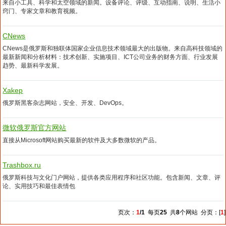
来自小工具、科学和太空领域的新闻。设备评论、评级、互动指南、说明、生活小
窍门、专家文章和教育视频。
CNews
CNews是俄罗斯和独联体国家企业信息技术领域最大的出版物。来自高科技领域的
最新新闻和分析材料：技术创新、实施项目、ICT公司业务的财务方面、行业发展
趋势、最新科学发展。
Xakep
俄罗斯黑客杂志网站，安全、开发、DevOps。
微软俄罗斯官方网站
直接从Microsoft网站购买最新的软件及大多数微软的产品。
Trashbox.ru
俄罗斯科技与文化门户网站，提供各类应用程序和社区功能。包含新闻、文章、评
论、实用技巧和最佳表情包
页次：
1
/1
每页
25
共
8
个网站 分页：[
1
]