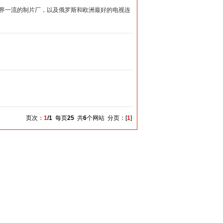
世界一流的制片厂，以及俄罗斯和欧洲最好的电视连
页次：
1
/1
每页
25
共
6
个网站 分页：[
1
]