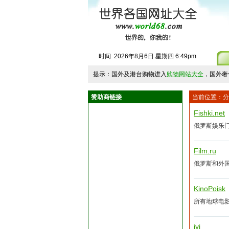
时间
2026
年
8
月
6
日
星期四
6
:
49
pm
提示：国外及港台购物进入
购物网站大全
，国外奢
赞助商链接
当前位置：
分
Fishki.net
俄罗斯娱乐
Film.ru
俄罗斯和外
KinoPoisk
所有地球电
ivi