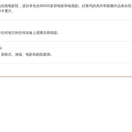
的在线电影院，该目录包含80000多部电影和电视剧。好莱坞的杰作和新颖作品来自
和卡通片。
界任何地方的任何设备上观看在线电影。
ru
、首映式、海报、电影和剧院新闻。