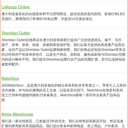
Lightsup Online
澳大利亚最喜欢的在线装饰和节日照明商店，提供优质的室内照明、装饰灯和LED
圣诞灯。澳洲境内订单满$150免运费，并提供14天退款保证。
Sheridan Outlet
Sheridan Outlet在线商店在澳大利亚和新西兰提供广泛的优质枕头、被子、毛巾、
毯子、床单、床单、枕套、床裙和床垫保护垫。我们以每天提供的高质量产品而自
豪，这些产品以Sheridan Outlet品牌独家销售。我们的商品还包括Sheridan零售店
的过时和停产的床单和毛巾，以及生产样品，其制造、颜色或装饰与Sheridan范围
内的设计略有不同。我们提供Sheridan品牌打折产品的范围扩展，您可以选择包括
被套和配件。
Matchbox
访问Matchbox，这是澳大利亚领先的独立厨具和炊具零售商之一。享受引人入胜的
店内体验，并与知识渊博的员工交谈，以提高烹饪技巧。Matchbox在维多利亚州、
昆士兰州和华盛顿州拥有25多家商店，Matchbox拥有一系列专业厨具产品和品
牌。
Kings Warehouse
我们是一家在线商店，已有超过3年的历史。我们从销售卧室家具开始，然后迅速
扩展到家用家具和花园用品。我们还出售各种家用电器、床上用品、户外家具、儿