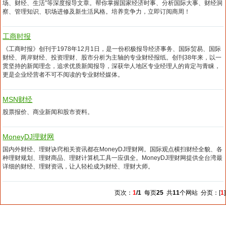
场、财经、生活”等深度报导文章。帮你掌握国家经济时事、分析国际大事、财经洞
察、管理知识、职场进修及新生活风格。培养竞争力，立即订阅商周！
工商时报
《工商时报》创刊于1978年12月1日，是一份积极报导经济事务、国际贸易、国际
财经、两岸财经、投资理财、股市分析为主轴的专业财经报纸。创刊38年来，以一
贯坚持的新闻理念，追求优质新闻报导，深获华人地区专业经理人的肯定与青睐，
更是企业经营者不可不阅读的专业财经媒体。
MSN财经
股票报价、商业新闻和股市资料。
MoneyDJ理财网
国内外财经、理财诀窍相关资讯都在MoneyDJ理财网。国际观点横扫财经全貌、各
种理财规划、理财商品、理财计算机工具一应俱全。MoneyDJ理财网提供全台湾最
详细的财经、理财资讯，让人轻松成为财经、理财大师。
页次：
1
/1
每页
25
共
11
个网站 分页：[
1
]